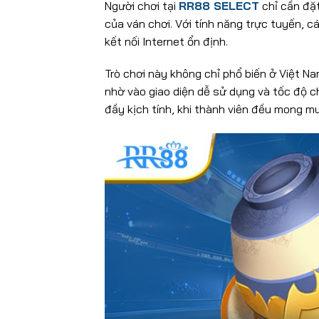
Người chơi tại
RR88 SELECT
chỉ cần đặt
của ván chơi. Với tính năng trực tuyến, c
kết nối Internet ổn định.
Trò chơi này không chỉ phổ biến ở Việt Na
nhờ vào giao diện dễ sử dụng và tốc độ c
đầy kịch tính, khi thành viên đều mong 