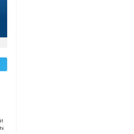
ặt
hi