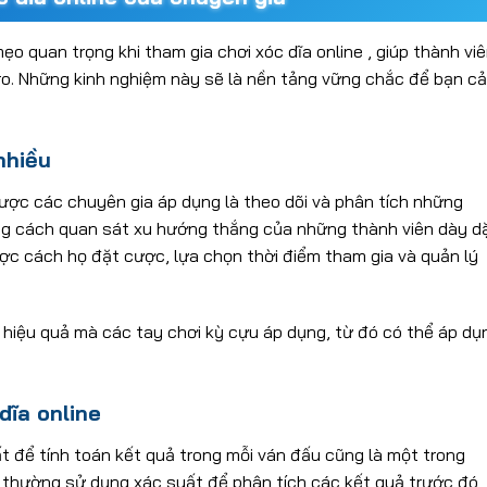
o quan trọng khi tham gia chơi xóc dĩa online , giúp thành vi
 ro. Những kinh nghiệm này sẽ là nền tảng vững chắc để bạn cả
nhiều
ợc các chuyên gia áp dụng là theo dõi và phân tích những
Bằng cách quan sát xu hướng thắng của những thành viên dày d
ược cách họ đặt cược, lựa chọn thời điểm tham gia và quản lý
 hiệu quả mà các tay chơi kỳ cựu áp dụng, từ đó có thể áp dụ
dĩa online
ất để tính toán kết quả trong mỗi ván đấu cũng là một trong
 thường sử dụng xác suất để phân tích các kết quả trước đó,