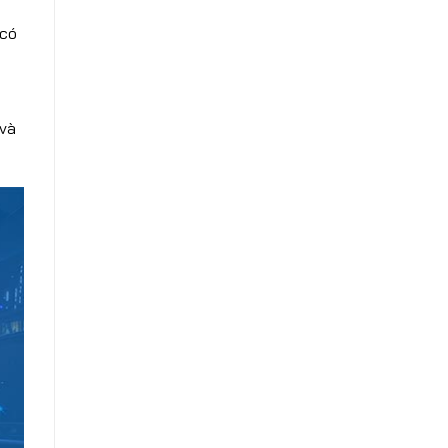
 có
 và