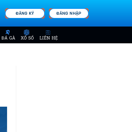
ĐĂNG KÝ
ĐĂNG NHẬP
ĐÁ GÀ
XỔ SỐ
LIÊN HỆ