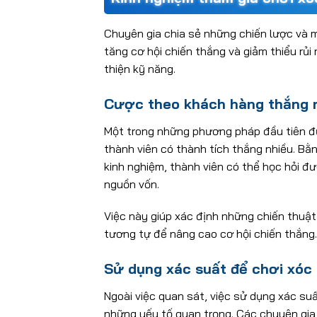
Chuyên gia chia sẻ những chiến lược và mẹ
tăng cơ hội chiến thắng và giảm thiểu rủi
thiện kỹ năng.
Cược theo khách hàng thắng 
Một trong những phương pháp đầu tiên đư
thành viên có thành tích thắng nhiều. 
kinh nghiệm, thành viên có thể học hỏi đ
nguồn vốn.
Việc này giúp xác định những chiến thuật
tương tự để nâng cao cơ hội chiến thắng.
Sử dụng xác suất để chơi xóc 
Ngoài việc quan sát, việc sử dụng xác su
những yếu tố quan trọng. Các chuyên gia