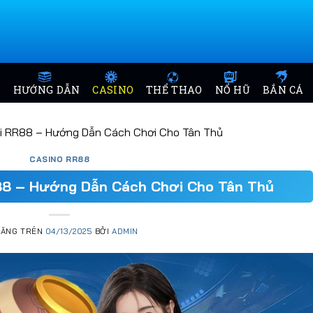
HƯỚNG DẪN
U
CASINO
THỂ THAO
NỔ HŨ
BẮN CÁ
ại RR88 – Hướng Dẫn Cách Chơi Cho Tân Thủ
CASINO RR88
RR88 – Hướng Dẫn Cách Chơi Cho Tân Thủ
ĐĂNG TRÊN
04/13/2025
BỞI
ADMIN