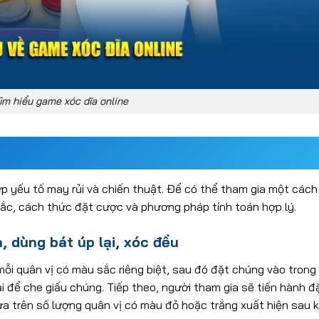
ìm hiểu game xóc dĩa online
p yếu tố may rủi và chiến thuật. Để có thể tham gia một cách
 tắc, cách thức đặt cược và phương pháp tính toán hợp lý.
, dùng bát úp lại, xóc đều
 mỗi quân vị có màu sắc riêng biệt, sau đó đặt chúng vào trong
i để che giấu chúng. Tiếp theo, người tham gia sẽ tiến hành đ
a trên số lượng quân vị có màu đỏ hoặc trắng xuất hiện sau k