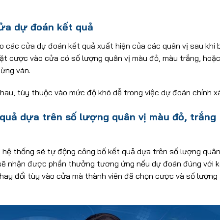
ửa dự đoán kết quả
o các cửa dự đoán kết quả xuất hiện của các quân vị sau khi 
đặt cược vào cửa có số lượng quân vị màu đỏ, màu trắng, hoặ
từng ván.
 nhau, tùy thuộc vào mức độ khó dễ trong việc dự đoán chính x
quả dựa trên số lượng quân vị màu đỏ, trắng
n, hệ thống sẽ tự động công bố kết quả dựa trên số lượng quân
 sẽ nhận được phần thưởng tương ứng nếu dự đoán đúng với k
hay đổi tùy vào cửa mà thành viên đã chọn cược và số lượng