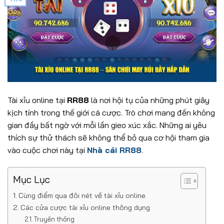
Tài xỉu online tại
RR88
là nơi hội tụ của những phút giây
kịch tính trong thế giới cá cược. Trò chơi mang đến không
gian đầy bất ngờ với mỗi lần gieo xúc xắc. Những ai yêu
thích sự thử thách sẽ không thể bỏ qua cơ hội tham gia
vào cuộc chơi này tại
Nhà cái RR88
.
Mục Lục
Cùng điểm qua đôi nét về tài xỉu online
Các cửa cược tài xỉu online thông dụng
Truyền thống