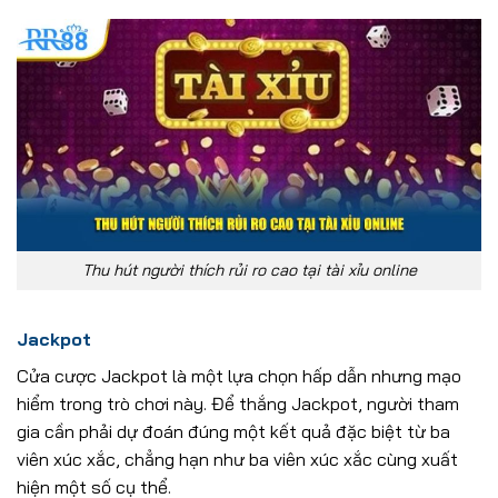
Thu hút người thích rủi ro cao tại tài xỉu online
Jackpot
Cửa cược Jackpot là một lựa chọn hấp dẫn nhưng mạo
hiểm trong trò chơi này. Để thắng Jackpot, người tham
gia cần phải dự đoán đúng một kết quả đặc biệt từ ba
viên xúc xắc, chẳng hạn như ba viên xúc xắc cùng xuất
hiện một số cụ thể.