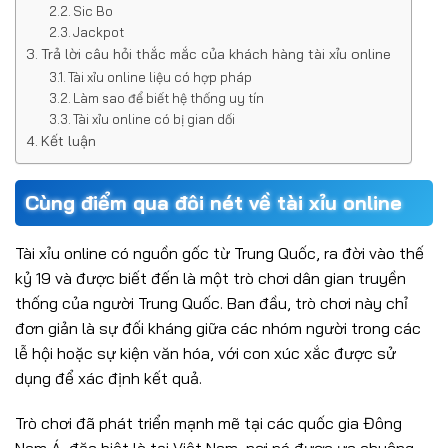
Sic Bo
Jackpot
Trả lời câu hỏi thắc mắc của khách hàng tài xỉu online
Tài xỉu online liệu có hợp pháp
Làm sao để biết hệ thống uy tín
Tài xỉu online có bị gian dối
Kết luận
Cùng điểm qua đôi nét về tài xỉu online
Tài xỉu online có nguồn gốc từ Trung Quốc, ra đời vào thế
kỷ 19 và được biết đến là một trò chơi dân gian truyền
thống của người Trung Quốc. Ban đầu, trò chơi này chỉ
đơn giản là sự đối kháng giữa các nhóm người trong các
lễ hội hoặc sự kiện văn hóa, với con xúc xắc được sử
dụng để xác định kết quả.
Trò chơi đã phát triển mạnh mẽ tại các quốc gia Đông