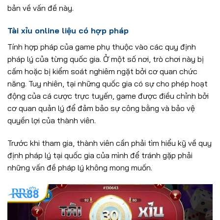
bản về vấn đề này.
Tài xỉu online liệu có hợp pháp
Tính hợp pháp của game phụ thuộc vào các quy định
pháp lý của từng quốc gia. Ở một số nơi, trò chơi này bị
cấm hoặc bị kiểm soát nghiêm ngặt bởi cơ quan chức
năng. Tuy nhiên, tại những quốc gia có sự cho phép hoạt
động của cá cược trực tuyến, game được điều chỉnh bởi
cơ quan quản lý để đảm bảo sự công bằng và bảo vệ
quyền lợi của thành viên.
Trước khi tham gia, thành viên cần phải tìm hiểu kỹ về quy
định pháp lý tại quốc gia của mình để tránh gặp phải
những vấn đề pháp lý không mong muốn.